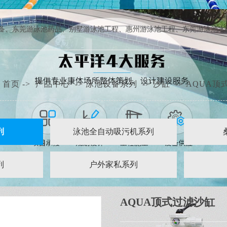
备
、
东莞游泳池药品
、
别墅游泳池工程
、
惠州游泳池工程
、
东莞游泳池水
:
首页
->
产品中心
->
泳池设备系列
->
沙缸
->
AQUA顶
列
泳池全自动吸污机系列
列
户外家私系列
AQUA顶式过滤沙缸